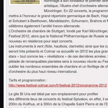
hommage à son fondateur et premier dire
artistique, l’illustre chef d’orchestre allem
Münchinger. En 22 concerts, la programm
mettra à l’honneur le grand répertoire germanique de Bach, Hay
et Schubert à Beethoven, Mendelssohn, Schumann, Brahms et Ma
célèbrera également l’amitié franco-allemande.
L’Orchestre de chambre de Stuttgart, fondé par Karl Münchinger, 
Festival 2012, alors que le National Philharmonique de Russie s
nouveau en résidence pour sept concerts.
Les instruments à vent (flûte, hautbois, clarinette) ainsi que les c
seront très présents et Colmar va accueillir en 2012 les plus gra
stars » tout comme les « révélations » de ces dernières années.
pléiade de remarquables pianistes sera à nouveau réunie au Fest
oublier les nombreux ensembles de chambre et un florilège de c
d’orchestre du plus haut niveau international.
Tarifs et programmation :
http://www.festival-colmar.com/fr/festival-2012/programme-2012
Le gite Bi Uns est idéal par son emplacement pour profiter
des différents lieux de concerts du festival Spivakov, en effet, il s
200m du Koifhus, et à 300m de la Chapelle Saint Pierre et de l’E