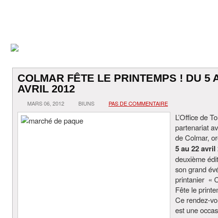
COLMAR FÊTE LE PRINTEMPS ! DU 5 
AVRIL 2012
MARS 06, 2012
BIUNS
PAS DE COMMENTAIRE
L’Office de T
partenariat av
de Colmar, o
5 au 22 avril
deuxième édit
son grand év
printanier « 
Fête le print
Ce rendez-vou
est une occas