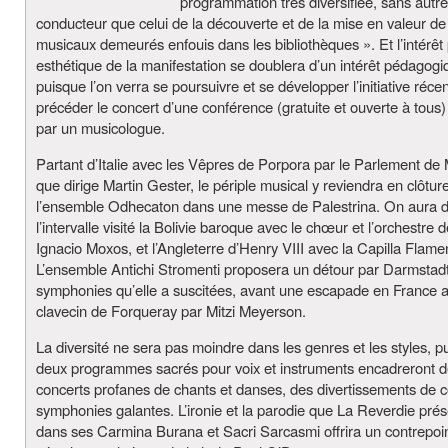
programmation très diversifiée, sans autre 
conducteur que celui de la découverte et de la mise en valeur de
musicaux demeurés enfouis dans les bibliothèques ». Et l’intérê
esthétique de la manifestation se doublera d’un intérêt pédagogi
puisque l’on verra se poursuivre et se développer l’initiative récen
précéder le concert d’une conférence (gratuite et ouverte à tous
par un musicologue.
Partant d’Italie avec les Vêpres de Porpora par le Parlement de
que dirige Martin Gester, le périple musical y reviendra en clôtur
l’ensemble Odhecaton dans une messe de Palestrina. On aura 
l’intervalle visité la Bolivie baroque avec le chœur et l’orchestre 
Ignacio Moxos, et l’Angleterre d’Henry VIII avec la Capilla Flame
L’ensemble Antichi Stromenti proposera un détour par Darmstadt
symphonies qu’elle a suscitées, avant une escapade en France a
clavecin de Forqueray par Mitzi Meyerson.
La diversité ne sera pas moindre dans les genres et les styles, p
deux programmes sacrés pour voix et instruments encadreront 
concerts profanes de chants et danses, des divertissements de c
symphonies galantes. L’ironie et la parodie que La Reverdie pré
dans ses Carmina Burana et Sacri Sarcasmi offrira un contrepoi