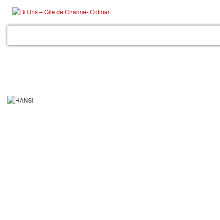
ACCUEIL
LE GITE
LES PRESTATIONS
GALERIE
COLMAR
RÉSER