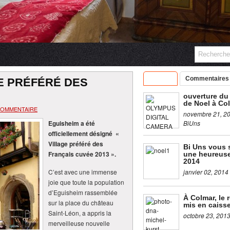
Articles
Commentaires
GE PRÉFÉRÉ DES
ouverture du
de Noel à Co
COMMENTAIRE
novembre 21, 2
Eguisheim a été
BiUns
officiellement désigné «
Village préféré des
Bi Uns vous 
Français cuvée 2013 ».
une heureus
2014
C’est avec une immense
janvier 02, 2014
joie que toute la population
d’Eguisheim rassemblée
À Colmar, le 
sur la place du château
mis en caiss
Saint-Léon, a appris la
octobre 23, 201
merveilleuse nouvelle