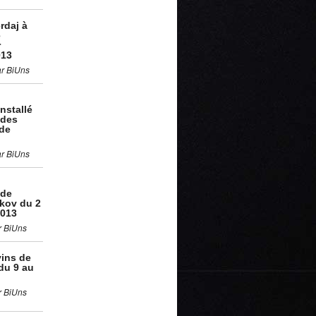
rdaj à
e
r
013
ar BiUns
nstallé
 des
de
ar BiUns
 de
kov du 2
2013
r BiUns
vins de
du 9 au
r BiUns