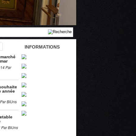
INFORMATIONS
 marché
lmar
014 Par
souhaite
e année
 Par BiUns
retable
e
3 Par BiUns