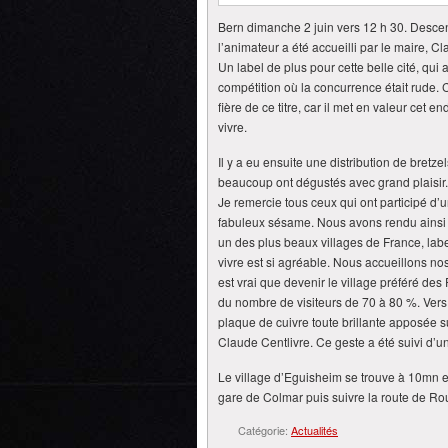
Bern dimanche 2 juin vers 12 h 30. Desce
l’animateur a été accueilli par le maire, Cl
Un label de plus pour cette belle cité, qui 
compétition où la concurrence était rude. 
fière de ce titre, car il met en valeur cet en
vivre.
Il y a eu ensuite une distribution de bretzel
beaucoup ont dégustés avec grand plaisir. E
Je remercie tous ceux qui ont participé d’
fabuleux sésame. Nous avons rendu ainsi
un des plus beaux villages de France, labell
vivre est si agréable. Nous accueillons nos v
est vrai que devenir le village préféré de
du nombre de visiteurs de 70 à 80 %. Vers 
plaque de cuivre toute brillante apposée 
Claude Centlivre. Ce geste a été suivi d’
Le village d’Eguisheim se trouve à 10mn e
gare de Colmar puis suivre la route de Rou
Catégorie:
Actualités