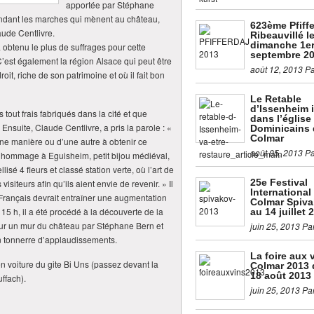
apportée par Stéphane
ndant les marches qui mènent au château,
623ème Pfiffe
aude Centlivre.
Ribeauvillé l
dimanche 1e
a obtenu le plus de suffrages pour cette
septembre 2
C’est également la région Alsace qui peut être
août 12, 2013 P
droit, riche de son patrimoine et où il fait bon
Le Retable
d’Issenheim i
s tout frais fabriqués dans la cité et que
dans l’église
nsuite, Claude Centlivre, a pris la parole : «
Dominicains 
Colmar
une manière ou d’une autre à obtenir ce
août 05, 2013 P
 hommage à Eguisheim, petit bijou médiéval,
isé 4 fleurs et classé station verte, où l’art de
25e Festival
isiteurs afin qu’ils aient envie de revenir. » Il
International
s Français devrait entraîner une augmentation
Colmar Spiva
15 h, il a été procédé à la découverte de la
au 14 juillet 
sur un mur du château par Stéphane Bern et
juin 25, 2013 Pa
un tonnerre d’applaudissements.
La foire aux 
n voiture du gite Bi Uns (passez devant la
Colmar 2013 
18 août 2013
ffach).
juin 25, 2013 Pa