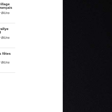
illage
rançais
r BiUns
rallye
3
r BiUns
s fêtes
r BiUns