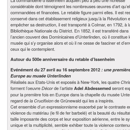
La commanderie d’Issenheim acquiert peu à peu une richesse
considérable dont témoignent les nombreuses œuvres d’art qu’el
commandées et financées. Le retable figure parmi elles. Il est re
conservé dans cet établissement religieux jusqu’à la Révolution e
empêcher sa destruction, il est transporté à Colmar, en 1792, à l
Bibliothèque Nationale du District. En 1852, il est transféré dans 
l’ancien couvent des Dominicaines d’Unterlinden, où il constitue 
musée qui s’y organise alors et où il ne cesse de fasciner et d’en
ceux qui le contemplent.
Autour du 500e anniversaire du retable d’Issenheim
Evénément du 27 avril au 16 septembre 2012
: une premièr
Europe au musée Unterlinden
Réalisés aux Etats-Unis et exposés à New-York, les quatre
Chris
forment l’oeuvre
Décor
de l’artiste
Adel Abdessemed
seront e
pour la première fois en Europe dans la chapelle du musée Unte
regard de
la Crucifixion
de Grünewald qui les a inspirés.
Cet ensemble d’un expressionnisme exacerbé par le contraste en
violence du matériau (le fil de fer barbelé) et la beauté du résultat
taille imposante des corps et leur exposition aérienne, entre le 
unique et la multiplicité, semble exhiber toute la violence conten