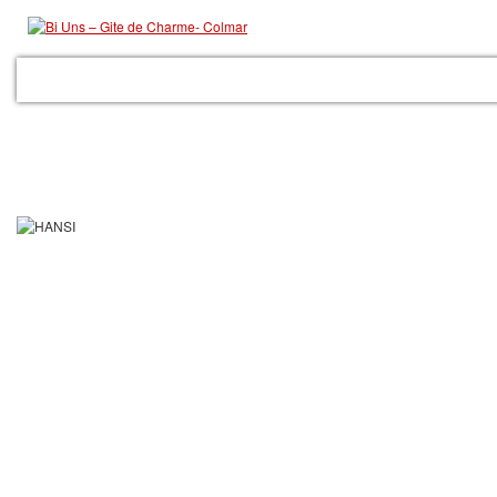
ACCUEIL
LE GITE
LES PRESTATIONS
GALERIE
COLMAR
RÉSER