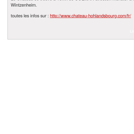
Wintzenheim.
toutes les infos sur :
http://www.chateau-hohlandsbourg.com/fr/
Li
© 2026
Bi Uns – Gite de Charme- Colmar
. T