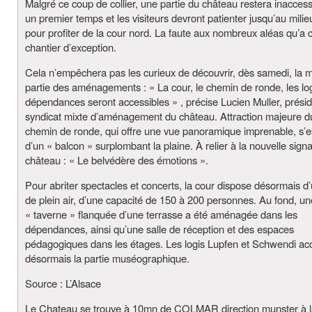
Malgré ce coup de collier, une partie du château restera inacces
un premier temps et les visiteurs devront patienter jusqu’au milieu
pour profiter de la cour nord. La faute aux nombreux aléas qu’a
chantier d’exception.
Cela n’empêchera pas les curieux de découvrir, dès samedi, la 
partie des aménagements : « La cour, le chemin de ronde, les log
dépendances seront accessibles » , précise Lucien Muller, prési
syndicat mixte d’aménagement du château. Attraction majeure du 
chemin de ronde, qui offre une vue panoramique imprenable, s’es
d’un « balcon » surplombant la plaine. À relier à la nouvelle sign
château : « Le belvédère des émotions ».
Pour abriter spectacles et concerts, la cour dispose désormais d’
de plein air, d’une capacité de 150 à 200 personnes. Au fond, un
« taverne » flanquée d’une terrasse a été aménagée dans les
dépendances, ainsi qu’une salle de réception et des espaces
pédagogiques dans les étages. Les logis Lupfen et Schwendi acc
désormais la partie muséographique.
Source : L’Alsace
Le Chateau se trouve à 10mn de COLMAR direction munster à l