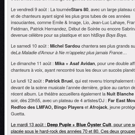
Le vendredi 9 août : La tournée
Stars 80
, avec un large plateau
et de chanteurs ayant signé les plus gros tubes de ces années
insouciantes, comme Emile & Image, Lio, Jean-Luc Lahaye, Fran
Feldman, Patrick Hernandez, Début de Soirée ou encore Sabrin
devenue célèbre pour sa plastique et son hit
Boys Boys Boys
.
Le samedi 10 août :
Michel Sardou
chantera ses plus grands s
de
La Maladie d’Amour à Ne m’appelez plus jamais France
…
Le dimanche 11 août :
Mika + Asaf Avidan
, pour une double af
chanteurs à voix, ayant rencontré tous les deux un succès planét
Le lundi 12 août :
Patrick Bruel
, qui est revenu triomphalement 
devant de la scène musicale l’année dernière, grâce au carton d
récent album. Le théâtre accueillera également la
Nuit Blanche
soir, dès 23h55, avec un plateau de 4 artistes/DJ :
Far East Mo
Redfoo des LMFAO, Bingo Players
et
Afrojack
, jeune protég
Guetta.
Le mardi 13 août :
Deep Puple + Blue Öyster Cult
, pour une s
placée sous le hard-rock des années 70 et 80. Ces deux groupe