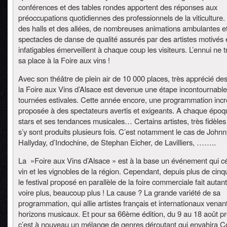
conférences et des tables rondes apportent des réponses aux
préoccupations quotidiennes des professionnels de la viticulture.
des halls et des allées, de nombreuses animations ambulantes e
spectacles de danse de qualité assurés par des artistes motivés 
infatigables émerveillent à chaque coup les visiteurs. L’ennui ne 
sa place à la Foire aux vins !
Avec son théâtre de plein air de 10 000 places, très apprécié des 
la Foire aux Vins d’Alsace est devenue une étape incontournabl
tournées estivales. Cette année encore, une programmation incr
proposée à des spectateurs avertis et exigeants. A chaque époq
stars et ses tendances musicales… Certains artistes, très fidèles 
s’y sont produits plusieurs fois. C’est notamment le cas de Johnn
Hallyday, d’Indochine, de Stephan Eicher, de Lavilliers, ……..
La »Foire aux Vins d’Alsace » est à la base un événement qui cé
vin et les vignobles de la région. Cependant, depuis plus de cinq
le festival proposé en parallèle de la foire commerciale fait autant
voire plus, beaucoup plus ! La cause ? La grande variété de sa
programmation, qui allie artistes français et internationaux venan
horizons musicaux. Et pour sa 66ème édition, du 9 au 18 août pr
c’est à nouveau un mélange de genres déroutant qui envahira C