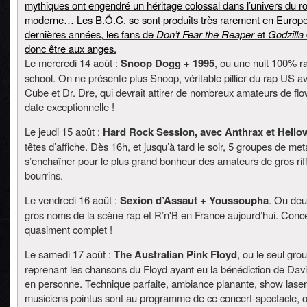
mythiques ont engendré un héritage colossal dans l’univers du r
moderne… Les B.Ö.C. se sont produits très rarement en Europ
dernières années, les fans de
Don’t Fear the Reaper
et
Godzilla
donc être aux anges.
Le mercredi 14 août :
Snoop Dogg + 1995
, ou une nuit 100% r
school. On ne présente plus Snoop, véritable pillier du rap US a
Cube et Dr. Dre, qui devrait attirer de nombreux amateurs de fl
date exceptionnelle !
Le jeudi 15 août :
Hard Rock Session, avec Anthrax et Hell
têtes d’affiche. Dès 16h, et jusqu’à tard le soir, 5 groupes de met
s’enchaîner pour le plus grand bonheur des amateurs de gros rif
bourrins.
Le vendredi 16 août :
Sexion d’Assaut + Youssoupha
. Ou deu
gros noms de la scène rap et R’n'B en France aujourd’hui. Conce
quasiment complet !
Le samedi 17 août :
The Australian Pink Floyd
, ou le seul gro
reprenant les chansons du Floyd ayant eu la bénédiction de Dav
en personne. Technique parfaite, ambiance planante, show laser
musiciens pointus sont au programme de ce concert-spectacle, 