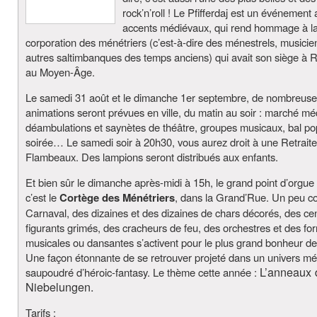
rock’n’roll ! Le Pfifferdaj est un événement
accents médiévaux, qui rend hommage à l
corporation des ménétriers (c’est-à-dire des ménestrels, musicie
autres saltimbanques des temps anciens) qui avait son siège à R
au Moyen-Âge.
Le samedi 31 août et le dimanche 1er septembre, de nombreus
animations seront prévues en ville, du matin au soir : marché mé
déambulations et saynètes de théâtre, groupes musicaux, bal po
soirée… Le samedi soir à 20h30, vous aurez droit à une Retrait
Flambeaux. Des lampions seront distribués aux enfants.
Et bien sûr le dimanche après-midi à 15h, le grand point d’orgue 
c’est le
Cortège des Ménétriers
, dans la Grand’Rue. Un peu 
Carnaval, des dizaines et des dizaines de chars décorés, des ce
figurants grimés, des cracheurs de feu, des orchestres et des fo
musicales ou dansantes s’activent pour le plus grand bonheur de 
Une façon étonnante de se retrouver projeté dans un univers mé
L’anneaux 
saupoudré d’héroic-fantasy. Le thème cette année :
Niebelungen.
Tarifs :