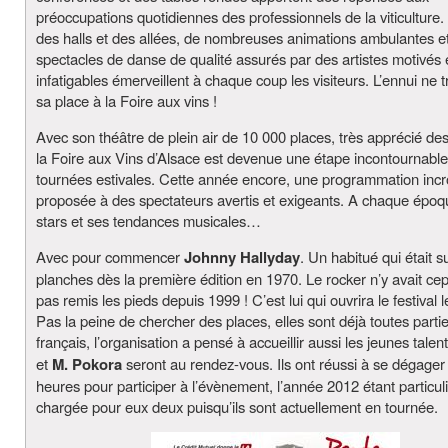
préoccupations quotidiennes des professionnels de la viticulture.
des halls et des allées, de nombreuses animations ambulantes e
spectacles de danse de qualité assurés par des artistes motivés 
infatigables émerveillent à chaque coup les visiteurs. L’ennui ne 
sa place à la Foire aux vins !
Avec son théâtre de plein air de 10 000 places, très apprécié des 
la Foire aux Vins d’Alsace est devenue une étape incontournabl
tournées estivales. Cette année encore, une programmation incr
proposée à des spectateurs avertis et exigeants. A chaque époq
stars et ses tendances musicales…
Avec pour commencer
Johnny Hallyday
. Un habitué qui était s
planches dès la première édition en 1970. Le rocker n’y avait ce
pas remis les pieds depuis 1999 ! C’est lui qui ouvrira le festival l
Pas la peine de chercher des places, elles sont déjà toutes parti
français, l’organisation a pensé à accueillir aussi les jeunes talen
et
M. Pokora
seront au rendez-vous. Ils ont réussi à se dégage
heures pour participer à l’évènement, l’année 2012 étant particu
chargée pour eux deux puisqu’ils sont actuellement en tournée.