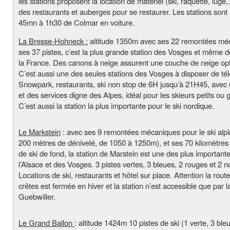
les stations proposent la location de matériel (ski, raquette, luge,
des restaurants et auberges pour se restaurer. Les stations sont
45mn à 1h30 de Colmar en voiture.
La Bresse-Hohneck :
altitude 1350m avec ses 22 remontées mé
ses 37 pistes, c’est la plus grande station des Vosges et même de
la France. Des canons à neige assurent une couche de neige op
C’est aussi une des seules stations des Vosges à disposer de tél
Snowpark, restaurants, ski non stop de 6H jusqu’à 21H45, avec 
et des services digne des Alpes, idéal pour les skieurs petits ou 
C’est aussi la station la plus importante pour le ski nordique.
Le Markstein
: avec ses 9 remontées mécaniques pour le ski alpi
200 mètres de dénivelé, de 1050 à 1250m), et ses 70 kilomètres 
de ski de fond, la station de Marstein est une des plus important
l’Alsace et des Vosges. 3 pistes vertes, 3 bleues, 2 rouges et 2 n
Locations de ski, restaurants et hôtel sur place. Attention la rout
crêtes est fermée en hiver et la station n’est accessible que par l
Guebwiller.
Le Grand Ballon
: altitude 1424m 10 pistes de ski (1 verte, 3 ble