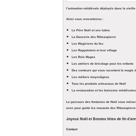
l’animation médiévale déployés dans la vieille 
Ainsi vous rencontrerez :
Le Père Noël et ses lutins
La Dancerie des Ribeaupierre
Les Magiciens du feu
Les Rappolstein et leur village
Les Rois Mages
Les ateliers de bricolage pour les enfants
Des conteurs qui vous racontent la magie 
Les métiers moyenâgeux
Tous les produits artisanaux de Noël
La restauration et les boissons médiévales
Le parcours des fontaines de Noël vous mènera
avec pour guide les manants des Ribeaupierre
Joyeux Noël et Bonnes fêtes de fin d’ann
Contact