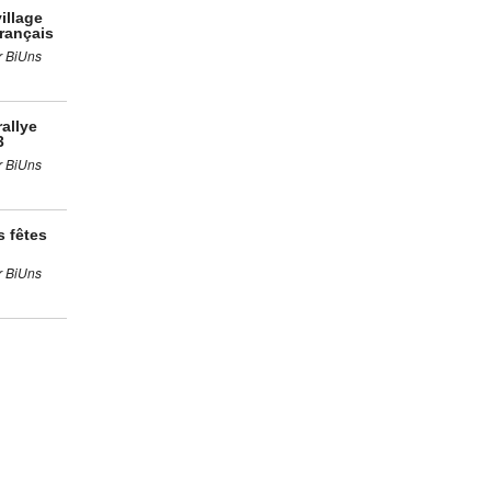
illage
rançais
r BiUns
rallye
3
r BiUns
s fêtes
r BiUns