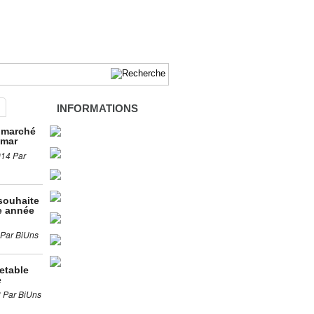
INFORMATIONS
 marché
lmar
014 Par
souhaite
e année
 Par BiUns
retable
e
3 Par BiUns