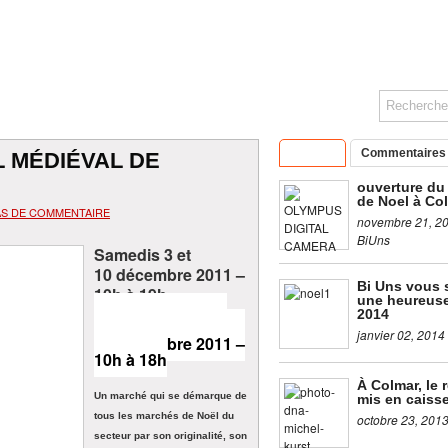
Articles
Commentaires
 MÉDIÉVAL DE
ouverture du
de Noel à Co
AS DE COMMENTAIRE
novembre 21, 2
BiUns
Samedis 3 et
10 décembre 2011 –
Bi Uns vous 
10h à 19h
une heureus
2014
et
dimanches 4 et
janvier 02, 2014
11 décembre 2011 –
10h à 18h
À Colmar, le 
Un marché qui se démarque de
mis en caiss
tous les marchés de Noël du
octobre 23, 201
secteur par son originalité, son