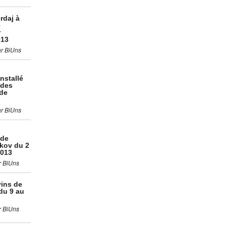
rdaj à
e
r
013
ar BiUns
nstallé
 des
de
ar BiUns
 de
kov du 2
2013
r BiUns
vins de
du 9 au
r BiUns