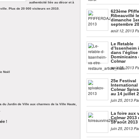
authenticité liée au décor et à
ville. Plus de 20 000 visiteurs en 2010.
623ème Pfiffe
Ribeauvillé l
dimanche 1e
septembre 2
août 12, 2013 P
Le Retable
d’Issenheim i
dans l’église
Dominicains 
Colmar
août 05, 2013 P
de Noël
25e Festival
International
Colmar Spiva
au 14 juillet 
juin 25, 2013 Pa
 du Jardin de Ville aux charmes de la Ville Haute,
.
La foire aux 
Colmar 2013 
ée !
18 août 2013
juin 25, 2013 Pa