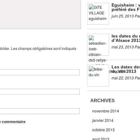
Eguisheim : v
préféré des F
juin 25, 2013 Pa
les dates du 
d’Alsace 201
mai 23, 2013 Pa
bliée. Les champs obligatoires sont indiqués
Les dates de
du vin 2013
mai 22, 2013 Pa
ARCHIVES
novembre 2014
janvier 2014
re commentaire
octobre 2013
août 2013