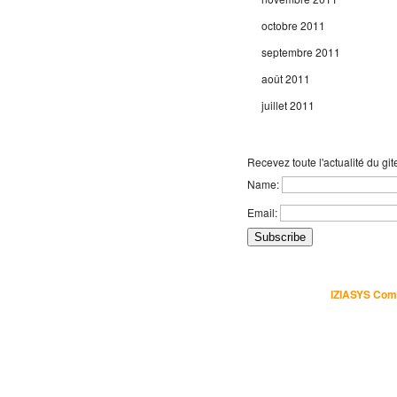
octobre 2011
septembre 2011
août 2011
juillet 2011
Recevez toute l'actualité du git
Name:
Email:
Uns – Gite de Charme- Colmar
. Tous droits réservés - Une réalisation
IZIASYS Com