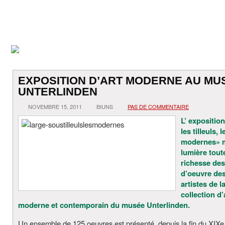
EXPOSITION D’ART MODERNE AU MU
UNTERLINDEN
NOVEMBRE 15, 2011
BIUNS
PAS DE COMMENTAIRE
L’ expositio
les tilleuls, l
modernes» 
lumière toute
richesse des
d’oeuvre de
artistes de l
collection d’
moderne et contemporain du musée Unterlinden.
Un ensemble de 125 oeuvres est présenté, depuis la fin du XIXe 