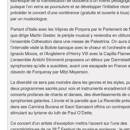
esthétique de la manifestation se doublera d’un intérêt pédagogi
puisque l’on verra se poursuivre et se développer l’initiative récen
précéder le concert d’une conférence (gratuite et ouverte à tous
par un musicologue.
Partant d’Italie avec les Vêpres de Porpora par le Parlement de
que dirige Martin Gester, le périple musical y reviendra en clôtur
l’ensemble Odhecaton dans une messe de Palestrina. On aura 
l’intervalle visité la Bolivie baroque avec le chœur et l’orchestre 
Ignacio Moxos, et l’Angleterre d’Henry VIII avec la Capilla Flame
L’ensemble Antichi Stromenti proposera un détour par Darmstadt
symphonies qu’elle a suscitées, avant une escapade en France a
clavecin de Forqueray par Mitzi Meyerson.
La diversité ne sera pas moindre dans les genres et les styles, p
deux programmes sacrés pour voix et instruments encadreront 
concerts profanes de chants et danses, des divertissements de c
symphonies galantes. L’ironie et la parodie que La Reverdie pré
dans ses Carmina Burana et Sacri Sarcasmi offrira un contrepoi
stimulant au lyrisme du luth de Paul O’Dette.
Ce concert d’un artiste d’exception mettra l’accent sur l’une des
e
caractéristiques de ce 28
Festival de musique ancienne : le ret