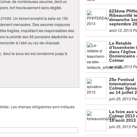
Colmar. de nombreuses oeuvres, dont un
iers, fort heureusement sans dégâts.
623ème Pfiffe
Ribeauvillé l
1h00. Un torrent envahit la salle où 150
dimanche 1e
septembre 2
pidement menacées. Des oeuvres majeures
août 12, 2013 P
très fragiles, inquiètent les responsables des
lors la priorité des 56 pompiers dépêchés sur
t remonter à l’abri au rez-de-chaussé.
Le Retable
d’Issenheim i
dans l’église
ic. Seul le sous-sol est condamné jusqu’à
Dominicains 
Colmar
août 05, 2013 P
25e Festival
International
Colmar Spiva
au 14 juillet 
juin 25, 2013 Pa
bliée. Les champs obligatoires sont indiqués
La foire aux 
Colmar 2013 
18 août 2013
juin 25, 2013 Pa