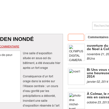
Articles
Commentaires
NDEN INONDÉ
ouverture du
 COMMENTAIRE
de Noel à Co
Une salle d’exposition
novembre 21, 2
située en sous-sol du
BiUns
bâtiment, a été évacuée hier
après un fort orage
Bi Uns vous 
une heureus
Conséquence d’un fort
2014
orage dans la soirée sur
janvier 02, 2014
l’Alsace centrale : un cours
d’eau gonflé par les
À Colmar, le 
précipitations a débordé,
mis en caiss
inondant une salle
octobre 23, 201
d’exposition réservée à l’art