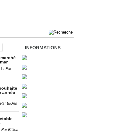
INFORMATIONS
 marché
lmar
014 Par
souhaite
e année
 Par BiUns
retable
e
3 Par BiUns