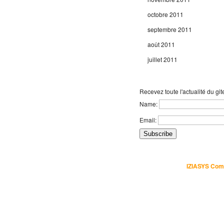
octobre 2011
septembre 2011
août 2011
juillet 2011
Recevez toute l'actualité du git
Name:
Email:
Uns – Gite de Charme- Colmar
. Tous droits réservés - Une réalisation
IZIASYS Com