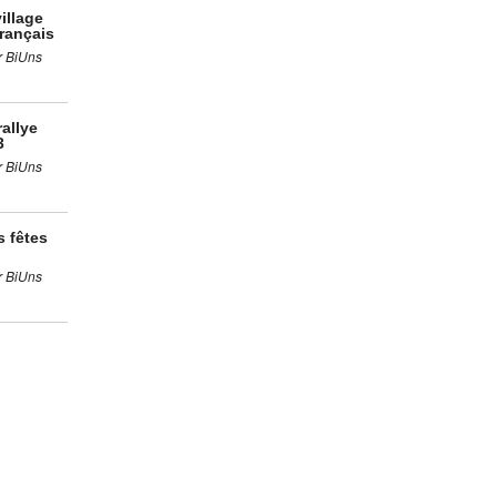
illage
rançais
r BiUns
rallye
3
r BiUns
s fêtes
r BiUns