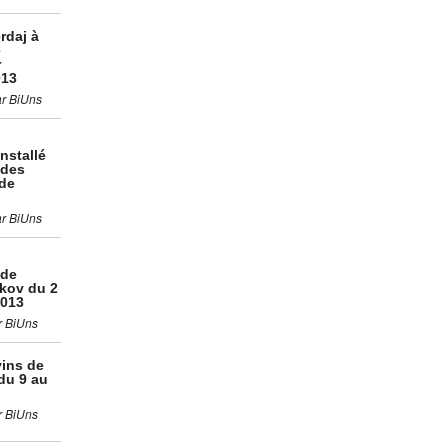
rdaj à
e
r
013
ar BiUns
nstallé
 des
de
ar BiUns
 de
kov du 2
2013
r BiUns
vins de
du 9 au
r BiUns