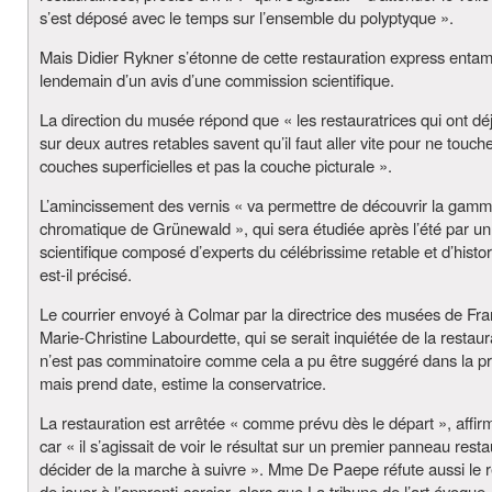
s’est déposé avec le temps sur l’ensemble du polyptyque ».
Mais Didier Rykner s’étonne de cette restauration express enta
lendemain d’un avis d’une commission scientifique.
La direction du musée répond que « les restauratrices qui ont déjà
sur deux autres retables savent qu’il faut aller vite pour ne touch
couches superficielles et pas la couche picturale ».
L’amincissement des vernis « va permettre de découvrir la gam
chromatique de Grünewald », qui sera étudiée après l’été par un
scientifique composé d’experts du célébrissime retable et d’histor
est-il précisé.
Le courrier envoyé à Colmar par la directrice des musées de Fra
Marie-Christine Labourdette, qui se serait inquiétée de la restaur
n’est pas comminatoire comme cela a pu être suggéré dans la p
mais prend date, estime la conservatrice.
La restauration est arrêtée « comme prévu dès le départ », affirm
car « il s’agissait de voir le résultat sur un premier panneau rest
décider de la marche à suivre ». Mme De Paepe réfute aussi le 
de jouer à l’apprenti-sorcier, alors que La tribune de l’art évoque