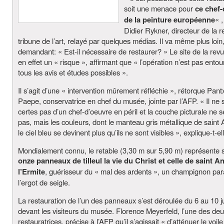
soit une menace pour
ce chef-
de la peinture européenne
« 
Didier Rykner, directeur de la 
tribune de l’art, relayé par quelques médias. Il va même plus loin
demandant: « Est-il nécessaire de restaurer? » Le site de la rev
en effet un « risque », affirmant que « l’opération n’est pas ento
tous les avis et études possibles ».
Il s’agit d’une « intervention mûrement réfléchie », rétorque Pan
Paepe, conservatrice en chef du musée, jointe par l’AFP. « Il ne s
certes pas d’un chef-d’oeuvre en péril et la couche picturale ne 
pas, mais les couleurs, dont le manteau gris métallique de saint 
le ciel bleu se devinent plus qu’ils ne sont visibles », explique-t-el
Mondialement connu, le retable (3,30 m sur 5,90 m) représente 
onze panneaux de tilleul la vie du Christ et celle de saint A
l’Ermite
, guérisseur du « mal des ardents », un champignon par
l’ergot de seigle.
La restauration de l’un des panneaux s’est déroulée du 6 au 10 ju
devant les visiteurs du musée. Florence Meyerfeld, l’une des de
restauratrices, précise à l’AFP qu’il s’agissait « d’atténuer le voil