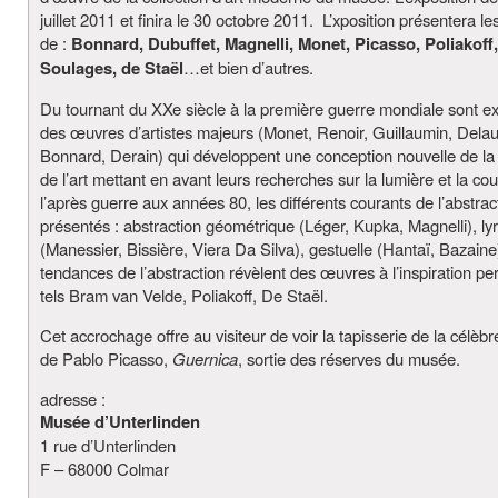
juillet 2011 et finira le 30 octobre 2011. L’xposition présentera l
de :
Bonnard, Dubuffet, Magnelli, Monet, Picasso, Poliakoff,
Soulages, de Staël
…et bien d’autres.
Du tournant du XXe siècle à la première guerre mondiale sont 
des œuvres d’artistes majeurs (Monet, Renoir, Guillaumin, Dela
Bonnard, Derain) qui développent une conception nouvelle de la 
de l’art mettant en avant leurs recherches sur la lumière et la co
l’après guerre aux années 80, les différents courants de l’abstrac
présentés : abstraction géométrique (Léger, Kupka, Magnelli), ly
(Manessier, Bissière, Viera Da Silva), gestuelle (Hantaï, Bazaine
tendances de l’abstraction révèlent des œuvres à l’inspiration pe
tels Bram van Velde, Poliakoff, De Staël.
Cet accrochage offre au visiteur de voir la tapisserie de la célèbr
de Pablo Picasso,
Guernica
, sortie des réserves du musée.
adresse :
Musée d’Unterlinden
1 rue d’Unterlinden
F – 68000 Colmar