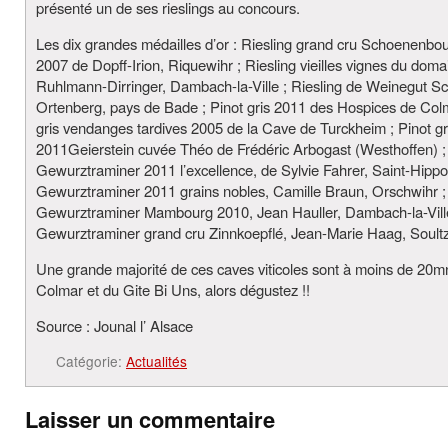
présenté un de ses rieslings au concours.
Les dix grandes médailles d’or : Riesling grand cru Schoenenbo
2007 de Dopff-Irion, Riquewihr ; Riesling vieilles vignes du doma
Ruhlmann-Dirringer, Dambach-la-Ville ; Riesling de Weinegut Sc
Ortenberg, pays de Bade ; Pinot gris 2011 des Hospices de Colm
gris vendanges tardives 2005 de la Cave de Turckheim ; Pinot gr
2011Geierstein cuvée Théo de Frédéric Arbogast (Westhoffen) ;
Gewurztraminer 2011 l’excellence, de Sylvie Fahrer, Saint-Hippol
Gewurztraminer 2011 grains nobles, Camille Braun, Orschwihr ;
Gewurztraminer Mambourg 2010, Jean Hauller, Dambach-la-Vill
Gewurztraminer grand cru Zinnkoepflé, Jean-Marie Haag, Soult
Une grande majorité de ces caves viticoles sont à moins de 20m
Colmar et du Gite Bi Uns, alors dégustez !!
Source : Jounal l’ Alsace
Catégorie:
Actualités
Laisser un commentaire